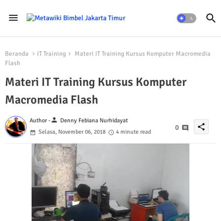
Beranda
IT Training
Materi IT Training Kursus Komputer Macromedia
Flash
Materi IT Training Kursus Komputer
Macromedia Flash
person
Author -
Denny Febiana Nurhidayat
share
0
Selasa, November 06, 2018
4 minute read