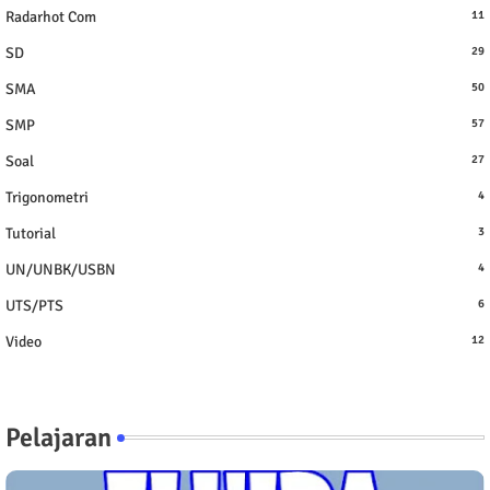
Radarhot Com
11
SD
29
SMA
50
SMP
57
Soal
27
Trigonometri
4
Tutorial
3
UN/UNBK/USBN
4
UTS/PTS
6
Video
12
Pelajaran