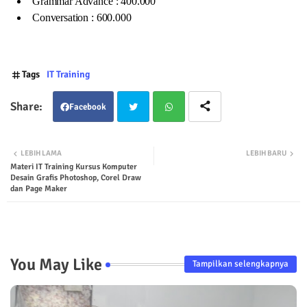
Grammar Advance : 400.000
Conversation : 600.000
Tags
IT Training
Facebook
Twit
Wha
LEBIH LAMA
LEBIH BARU
Materi IT Training Kursus Komputer
ter
tsap
Desain Grafis Photoshop, Corel Draw
dan Page Maker
p
You May Like
Tampilkan selengkapnya