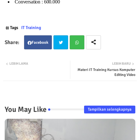
Conversation : 600.000
Tags
IT Training
Facebook
Twit
Wha
LEBIH LAMA
LEBIH BARU
Materi IT Training Kursus Komputer
ter
tsap
Editing Video
p
You May Like
Tampilkan selengkapnya