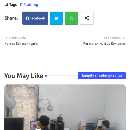
Tags
IT Training
Facebook
Twit
Wha
LEBIH LAMA
LEBIH BARU
Kursus Bahasa Inggris
Peraturan Kursus Komputer
ter
tsap
p
You May Like
Tampilkan selengkapnya