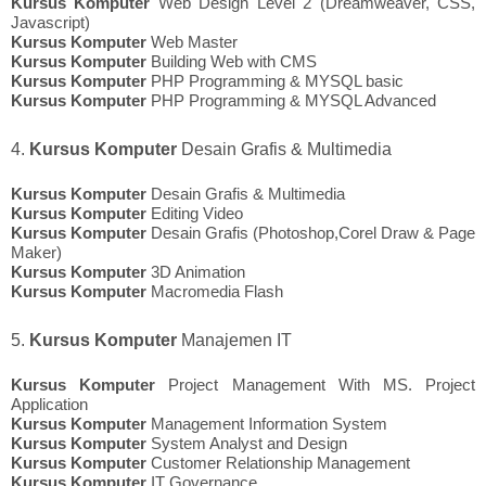
Kursus Komputer
Web Design Level 2 (Dreamweaver, CSS,
Javascript)
Kursus Komputer
Web Master
Kursus Komputer
Building Web with CMS
Kursus Komputer
PHP Programming & MYSQL basic
Kursus Komputer
PHP Programming & MYSQL Advanced
4.
Kursus Komputer
Desain Grafis & Multimedia
Kursus Komputer
Desain Grafis & Multimedia
Kursus Komputer
Editing Video
Kursus Komputer
Desain Grafis (Photoshop,Corel Draw & Page
Maker)
Kursus Komputer
3D Animation
Kursus Komputer
Macromedia Flash
5.
Kursus Komputer
Manajemen IT
Kursus Komputer
Project Management With MS. Project
Application
Kursus Komputer
Management Information System
Kursus Komputer
System Analyst and Design
Kursus Komputer
Customer Relationship Management
Kursus Komputer
IT Governance