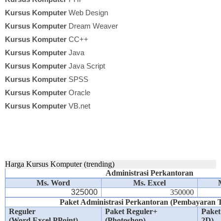
Kursus Komputer
Web Design
Kursus Komputer
Dream Weaver
Kursus Komputer
CC++
Kursus Komputer
Java
Kursus Komputer
Java Script
Kursus Komputer
SPSS
Kursus Komputer
Oracle
Kursus Komputer
VB.net
Harga Kursus Komputer (trending)
Administrasi Perkantoran
Ms. Word
Ms. Excel
325000
350000
Paket Administrasi Perkantoran (Pembayaran 
Reguler
Paket Reguler+
Paket
(Word,Excel,PPoint)
(Photoshop)
2D)