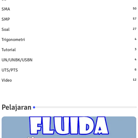
SMA
50
SMP
57
Soal
27
Trigonometri
4
Tutorial
3
UN/UNBK/USBN
4
UTS/PTS
6
Video
12
Pelajaran