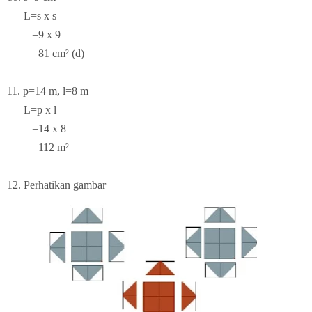
L=s x s
=9 x 9
=81 cm² (d)
11. p=14 m, l=8 m
L=p x l
=14 x 8
=112 m²
12. Perhatikan gambar