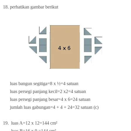
18. perhatikan gambar berikut
luas bangun segitiga=8 x ½=4 satuan
luas persegi panjang kecil=2 x2=4 satuan
luas persegi panjang besar=4 x 6=24 satuan
jumlah luas gabungan=4 + 4 + 24=32 satuan (c)
19. luas A=12 x 12=144 cm²
luas B=16 x 9 =144 cm²