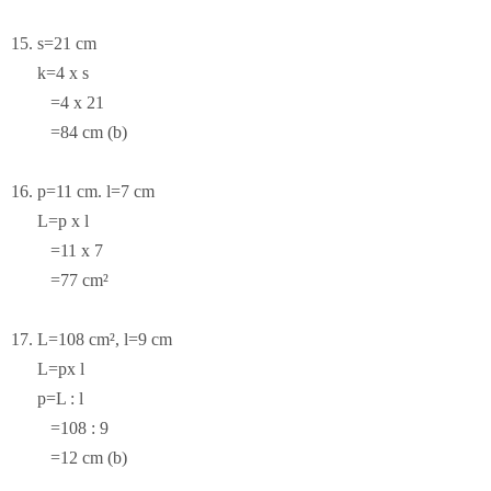
15. s=21 cm
k=4 x s
=4 x 21
=84 cm (b)
16. p=11 cm. l=7 cm
L=p x l
=11 x 7
=77 cm²
17. L=108 cm², l=9 cm
L=px l
p=L : l
=108 : 9
=12 cm (b)