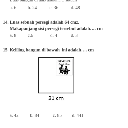
a. 6
b. 24
c. 36
d. 48
14. Luas sebuah persegi adalah 64 cm
.
2
Makapanjang sisi persegi tersebut adalah…. cm
a. 8
c.6
d. 4
d. 3
15. Keliling
bangun di bawah
ini adalah…. cm
a. 42
b. 84
c. 85
d. 441