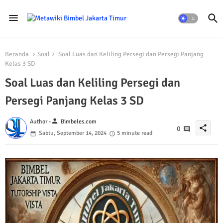
Beranda
Soal
Soal Luas dan Keliling Persegi dan Persegi Panjang
Kelas 3 SD
Soal Luas dan Keliling Persegi dan
Persegi Panjang Kelas 3 SD
person
Author -
Bimbeles.com
share
0
Sabtu, September 14, 2024
5 minute read