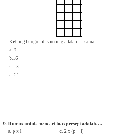
Keliling bangun di samping adalah…. satuan
a. 9
b.16
c. 18
d. 21
9. Rumus untuk mencari luas persegi adalah….
a. p x l c. 2 x (p + l)