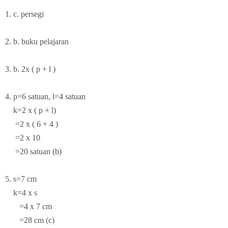
1. c. persegi
2. b. buku pelajaran
3.
b. 2x ( p + l )
4. p=6 satuan, l=4 satuan
k=2 x ( p + l)
=2 x ( 6 + 4 )
=2 x 10
=20 satuan (b)
5. s=7 cm
k=4 x s
=4 x 7 cm
=28 cm (c)