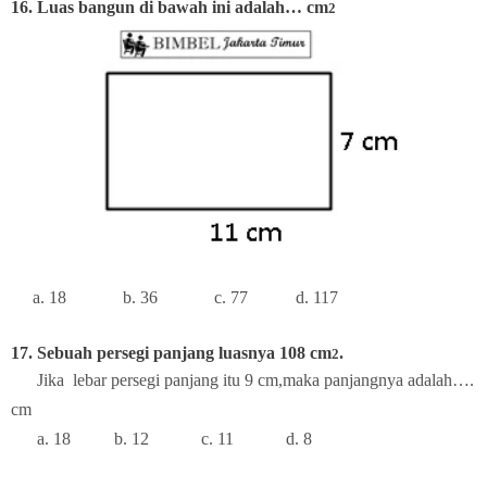
16. Luas bangun di bawah ini adalah… cm
2
a. 18
b. 36
c. 77
d. 117
17. Sebuah persegi panjang luasnya 108 cm
.
2
Jika
lebar persegi panjang itu 9 cm,maka panjangnya adalah….
cm
a. 18
b. 12
c. 11
d. 8