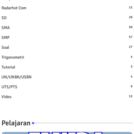
Radarhot Com
11
SD
29
SMA
50
SMP
57
Soal
27
Trigonometri
4
Tutorial
3
UN/UNBK/USBN
4
UTS/PTS
6
Video
12
Pelajaran