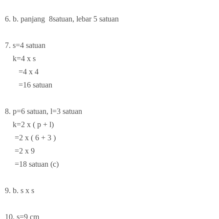
6. b. panjang 8satuan, lebar 5 satuan
7. s=4 satuan
k=4 x s
=4 x 4
=16 satuan
8.
p=6 satuan, l=3 satuan
k=2 x ( p + l)
=2 x ( 6 + 3 )
=2 x 9
=18 satuan (c)
9. b. s x s
10. s=9 cm