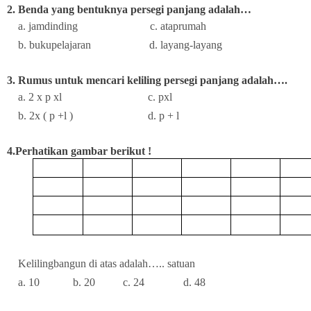
2. Benda yang bentuknya persegi panjang adalah…
a. jamdinding c. ataprumah
b. bukupelajaran d. layang-layang
3. Rumus untuk mencari keliling persegi panjang adalah….
a. 2 x p xl c. pxl
b. 2x ( p +l ) d. p + l
4.Perhatikan gambar berikut !
Kelilingbangun di atas adalah….. satuan
a. 10 b. 20 c. 24 d. 48