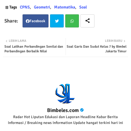
Tags
CPNS
Geometri
Matematika
Soal
Facebook
Twit
Wha
LEBIH LAMA
LEBIH BARU
Soal Latihan Perbandingan Senilai dan
Soal Garis Dan Sudut Kelas 7 by Bimbel
ter
tsap
Perbandingan Berbalik Nilai
Jakarta Timur
p
Bimbeles.com
Radar Hot Liputan Edukasi dan Laporan Headline Kabar Berita
Informasi / Breaking news Information Update hangat terkini hari ini