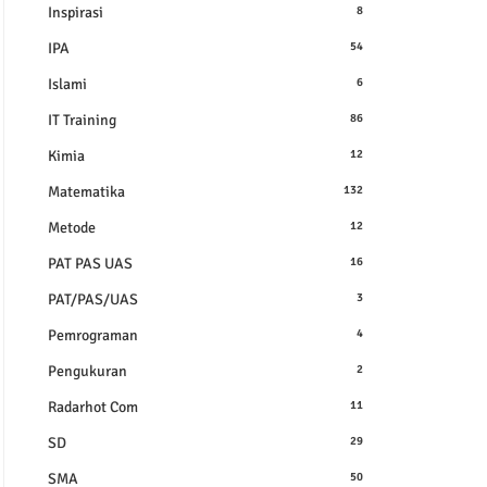
Inspirasi
8
IPA
54
Islami
6
IT Training
86
Kimia
12
Matematika
132
Metode
12
PAT PAS UAS
16
PAT/PAS/UAS
3
Pemrograman
4
Pengukuran
2
Radarhot Com
11
SD
29
SMA
50