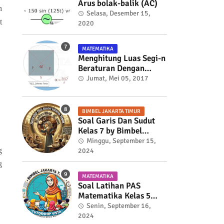
Arus bolak-balik (AC)
h
Selasa, Desember 15,
t
2020
MATEMATIKA
Menghitung Luas Segi-n
Beraturan Dengan
Trigonometri
Jumat, Mei 05, 2017
BIMBEL JAKARTA TIMUR
Soal Garis Dan Sudut
Kelas 7 by Bimbel
Jakarta Timur
Minggu, September 15,
g
2024
g
MATEMATIKA
Soal Latihan PAS
Matematika Kelas 5
Semester 2
Senin, September 16,
2024