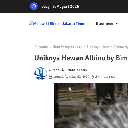
Today | 6, August 2026
Business
Beranda
Ilmu Pengetahuan
Uniknya Hewan Albino by
Uniknya Hewan Albino by Bim
person
Author -
Bimbeles.com
Jumat, Agustus 02, 2024
2 minute read