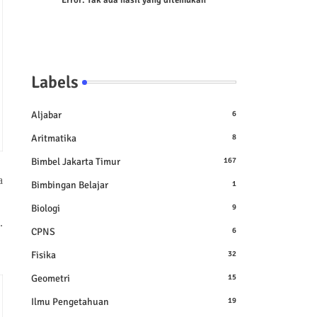
Error:
Tak ada hasil yang ditemukan
Labels
Aljabar
6
Aritmatika
8
Bimbel Jakarta Timur
167
a
Bimbingan Belajar
1
Biologi
9
.
CPNS
6
Fisika
32
Geometri
15
Ilmu Pengetahuan
19