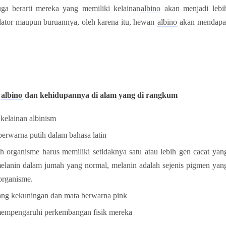
ga berarti mereka yang memiliki kelainan
albino
akan menjadi lebi
ator
maupun buruannya, oleh karena itu, hewan
albino
ak
an mendapa
albino
dan kehidupannya di alam yang di rangkum
 kelainan albinism
 berwarna putih dalam bahasa latin
h organisme harus memiliki setidaknya satu atau lebih gen cacat yan
lanin dalam jumah yang normal, melanin adalah sejenis pigmen yan
organisme.
ng kekuningan dan mata berwarna pink
a mempengaruhi perkembangan fisik mereka