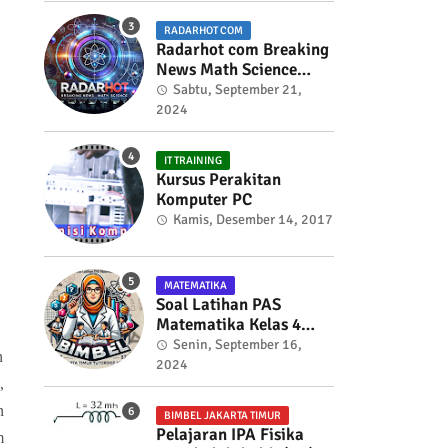
RADARHOT COM
Radarhot com Breaking
News Math Science
education
Sabtu, September 21,
2024
IT TRAINING
Kursus Perakitan
Komputer PC
Kamis, Desember 14, 2017
MATEMATIKA
Soal Latihan PAS
Matematika Kelas 4
Semester 2
Senin, September 16,
n
2024
,
n
BIMBEL JAKARTA TIMUR
Pelajaran IPA Fisika
m