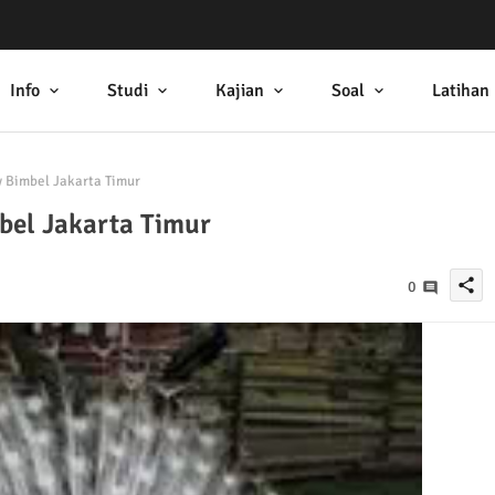
Info
Studi
Kajian
Soal
Latihan
 Bimbel Jakarta Timur
bel Jakarta Timur
share
0