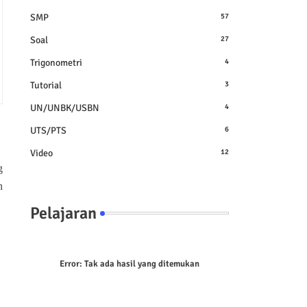
SMP
57
Soal
27
Trigonometri
4
Tutorial
3
UN/UNBK/USBN
4
UTS/PTS
6
Video
12
g
n
Pelajaran
Error:
Tak ada hasil yang ditemukan