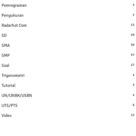
Pemrograman
4
Pengukuran
2
Radarhot Com
11
SD
29
SMA
50
SMP
57
Soal
27
Trigonometri
4
Tutorial
3
UN/UNBK/USBN
4
UTS/PTS
6
Video
12