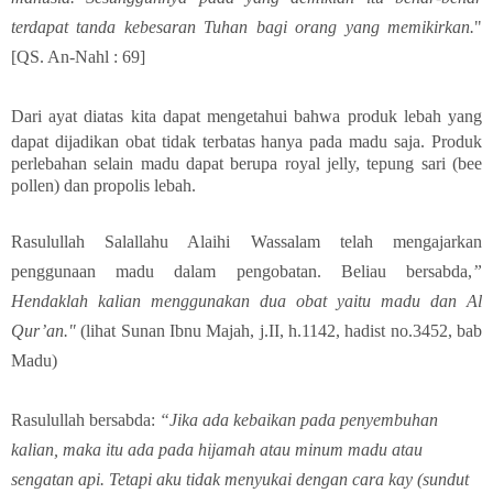
terdapat tanda kebesaran Tuhan bagi orang yang memikirkan.
"
[QS. An-Nahl : 69]
Dari ayat diatas kita dapat mengetahui
bahwa
produk lebah yang
dapat dijadikan obat tidak terbatas hanya pada madu saja. Produk
perlebahan selain madu dapat berupa royal jelly, tepung sari (bee
pollen) dan propolis lebah.
Rasulullah Salallahu Alaihi Wassalam telah mengajarkan
penggunaan madu dalam pengobatan. Beliau
bersabda,
”
Hendaklah kalian menggunakan dua obat yaitu madu dan Al
Qur’an."
(lihat Sunan Ibnu Majah, j.II, h.1142, hadist no.3452, bab
Madu)
Rasulullah bersabda:
“Jika ada kebaikan pada penyembuhan
kalian, maka itu ada pada hijamah atau minum madu atau
sengatan api. Tetapi aku tidak menyukai dengan cara kay (sundut