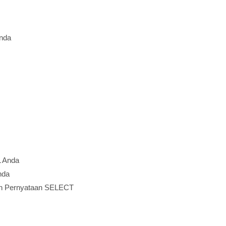
nda
L Anda
nda
an Pernyataan SELECT