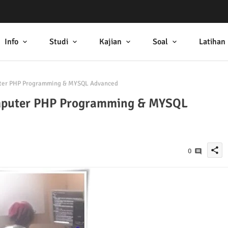
Info
Studi
Kajian
Soal
Latihan
uter PHP Programming & MYSQL Advanced
omputer PHP Programming & MYSQL
share
0