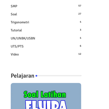
SMP
57
Soal
27
Trigonometri
4
Tutorial
3
UN/UNBK/USBN
4
UTS/PTS
6
Video
12
Pelajaran