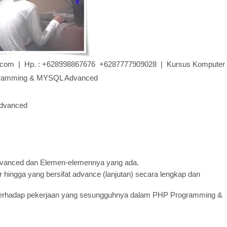
ve.com | Hp. : +628998867676 +6287777909028 | Kursus Komputer
ramming & MYSQL Advanced
dvanced
anced dan Elemen-elemennya yang ada.
 hingga yang bersifat advance (lanjutan) secara lengkap dan
erhadap pekerjaan yang sesungguhnya dalam PHP Programming &