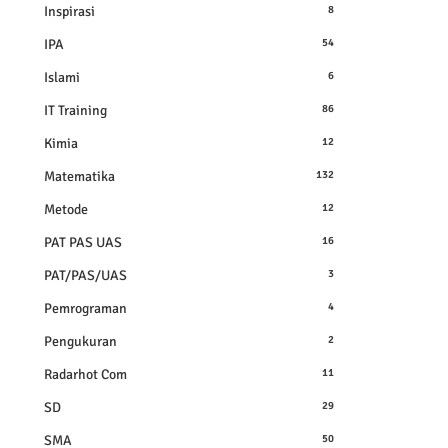
Inspirasi
8
IPA
54
Islami
6
IT Training
86
Kimia
12
Matematika
132
Metode
12
PAT PAS UAS
16
PAT/PAS/UAS
3
Pemrograman
4
Pengukuran
2
Radarhot Com
11
SD
29
SMA
50