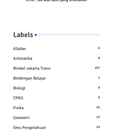
Error:
Tak ada hasil yang ditemukan
Labels
Aljabar
6
Aritmatika
8
Bimbel Jakarta Timur
167
Bimbingan Belajar
1
Biologi
9
CPNS
6
Fisika
32
Geometri
15
Ilmu Pengetahuan
19