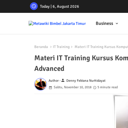
Today | 6, August 2026
Business
Beranda
IT Training
Materi IT Training Kursus Komp
Materi IT Training Kursus K
Advanced
person
Author -
Denny Febiana Nurhidayat
Sabtu, November 10, 2018
5 minute read