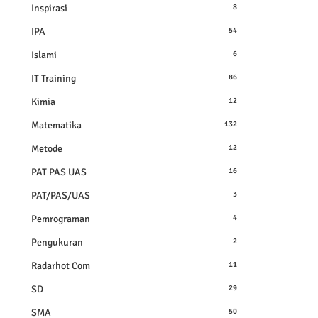
Inspirasi
8
IPA
54
Islami
6
IT Training
86
Kimia
12
Matematika
132
Metode
12
PAT PAS UAS
16
PAT/PAS/UAS
3
Pemrograman
4
Pengukuran
2
Radarhot Com
11
SD
29
SMA
50