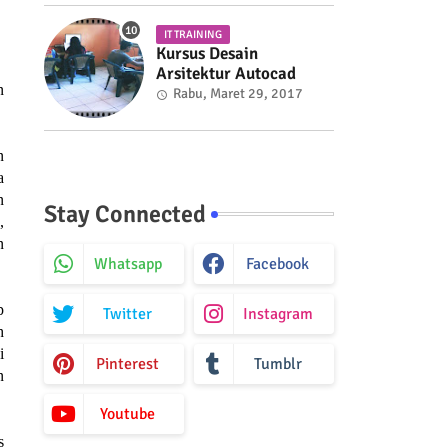
IT TRAINING
Kursus Desain
Arsitektur Autocad
n
Rabu, Maret 29, 2017
n
a
n
Stay Connected
,
n
Whatsapp
Facebook
p
Twitter
Instagram
h
i
Pinterest
Tumblr
n
Youtube
s