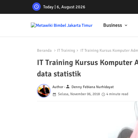
Today | 6, August 2026
Business
Beranda
IT Training
IT Training Kursus Komputer Admi
IT Training Kursus Komputer 
data statistik
person
Author -
Denny Febiana Nurhidayat
Selasa, November 06, 2018
4 minute read