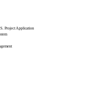
. Project Application
ystem
agement