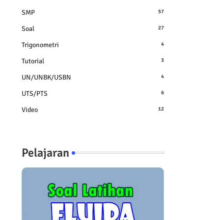
SMP
57
Soal
27
Trigonometri
4
Tutorial
3
UN/UNBK/USBN
4
UTS/PTS
6
Video
12
Pelajaran