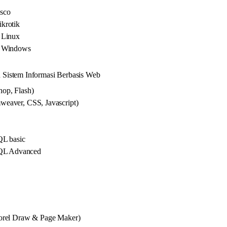
sco
krotik
 Linux
s Windows
Sistem Informasi Berbasis Web
op, Flash)
eaver, CSS, Javascript)
L basic
QL Advanced
orel Draw & Page Maker)