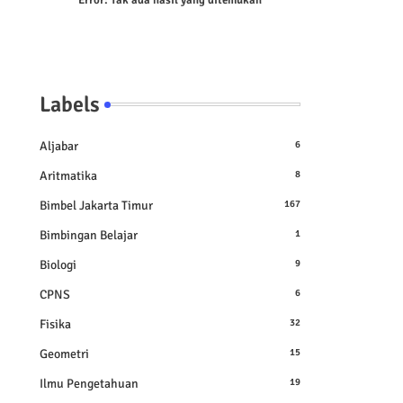
Error:
Tak ada hasil yang ditemukan
Labels
Aljabar
6
Aritmatika
8
Bimbel Jakarta Timur
167
Bimbingan Belajar
1
Biologi
9
CPNS
6
Fisika
32
Geometri
15
Ilmu Pengetahuan
19