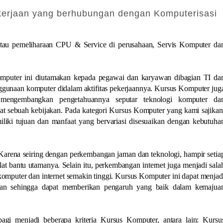
ekerjaan yang berhubungan dengan Komputerisasi
atau pemeliharaan CPU & Service di perusahaan, Servis Komputer da
mputer ini diutamakan kepada pegawai dan karyawan dibagian TI da
gunaan komputer didalam aktifitas pekerjaannya. Kursus Komputer jug
 mengembangkan pengetahuannya seputar teknologi komputer da
 sebuah kebijakan. Pada kategori Kursus Komputer yang kami sajikan
liki tujuan dan manfaat yang bervariasi disesuaikan dengan kebutuha
 Karena seiring dengan perkembangan jaman dan teknologi, hampir setia
at bantu utamanya. Selain itu, perkembangan internet juga menjadi sala
mputer dan internet semakin tinggi. Kursus Komputer ini dapat menjad
awan sehingga dapat memberikan pengaruh yang baik dalam kemajua
gi menjadi beberapa kriteria Kursus Komputer, antara lain: Kursu