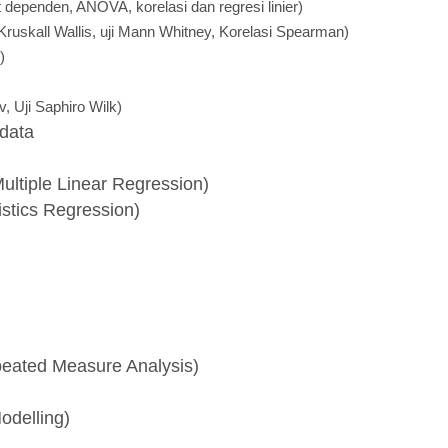
i t dependen, ANOVA, korelasi dan regresi linier)
i Kruskall Wallis, uji Mann Whitney, Korelasi Spearman)
)
, Uji Saphiro Wilk)
data
ultiple Linear Regression)
istics Regression)
peated Measure Analysis)
odelling)