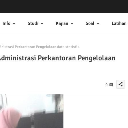
Info
Studi
Kajian
Soal
Latihan
nistrasi Perkantoran Pengelolaan data statistik
Administrasi Perkantoran Pengelolaan
share
0