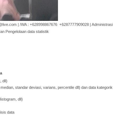
r.gi@live.com | /WA : +628998867676 +6287777909028 | Administrasi
an Pengelolaan data statistik
ta
 dll)
 median, standar deviasi, varians, percentile dll) dan data kategorik
istogram, dll)
isis data