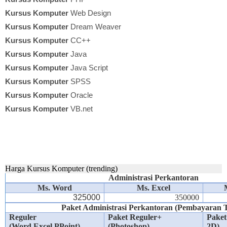
Kursus Komputer
Web Design
Kursus Komputer
Dream Weaver
Kursus Komputer
CC++
Kursus Komputer
Java
Kursus Komputer
Java Script
Kursus Komputer
SPSS
Kursus Komputer
Oracle
Kursus Komputer
VB.net
Harga Kursus Komputer (trending)
Administrasi Perkantoran
Ms. Word
Ms. Excel
325000
350000
Paket Administrasi Perkantoran (Pembayaran 
Reguler
Paket Reguler+
Paket
(Word,Excel,PPoint)
(Photoshop)
2D)