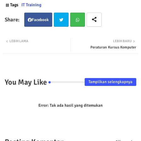
Tags
IT Training
Facebook
Twit
Wha
LEBIH LAMA
LEBIH BARU
Peraturan Kursus Komputer
ter
tsap
p
You May Like
Tampilkan selengkapnya
Error:
Tak ada hasil yang ditemukan