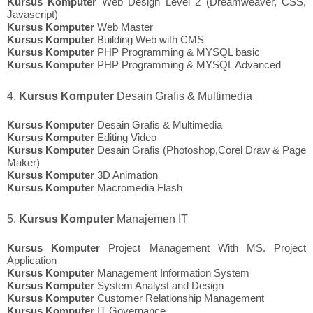
Kursus Komputer
Web Design Level 2 (Dreamweaver, CSS,
Javascript)
Kursus Komputer
Web Master
Kursus Komputer
Building Web with CMS
Kursus Komputer
PHP Programming & MYSQL basic
Kursus Komputer
PHP Programming & MYSQL Advanced
4.
Kursus Komputer
Desain Grafis & Multimedia
Kursus Komputer
Desain Grafis & Multimedia
Kursus Komputer
Editing Video
Kursus Komputer
Desain Grafis (Photoshop,Corel Draw & Page
Maker)
Kursus Komputer
3D Animation
Kursus Komputer
Macromedia Flash
5.
Kursus Komputer
Manajemen IT
Kursus Komputer
Project Management With MS. Project
Application
Kursus Komputer
Management Information System
Kursus Komputer
System Analyst and Design
Kursus Komputer
Customer Relationship Management
Kursus Komputer
IT Governance