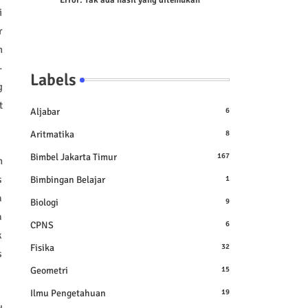
Error:
Tak ada hasil yang ditemukan
i
r
h
-
Labels
g
t
Aljabar
6
Aritmatika
8
Bimbel Jakarta Timur
167
n
s
Bimbingan Belajar
1
a
Biologi
9
a
CPNS
6
k
Fisika
32
s
Geometri
15
Ilmu Pengetahuan
19