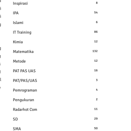
d
Inspirasi
8
i
IPA
54
i
Islami
6
g
IT Training
86
Kimia
12
g
Matematika
132
g
Metode
12
k
PAT PAS UAS
16
t
l
PAT/PAS/UAS
3
e
Pemrograman
4
Pengukuran
2
Radarhot Com
11
SD
29
SMA
50