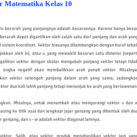
or Matematika Kelas 10
ris berarah yang panjangnya adalah besarannya. Karena hanya besa
 berarah dapat digantikan oleh salah satu dari panjang dan arah yan
asal sistem koordinat. Vektor biasanya dilambangkan dengan huruf tebal
njukkan oleh |v|, atau v, yang mewakili besaran satu dimensi (sepert
ngalikan vektor dengan skalar mengubah panjang vektor tetapi tida
 angka negatif akan membalikkan arah panah vektor. Misalnya
lkan vektor setengah panjang dalam arah yang sama, sedangka
tor dua kali lebih panjang tetapi menunjuk ke arah yang berlawanan
ngkan. Misalnya, untuk menambah atau mengurangi vektor v dan 
asing ke titik asal dan lengkapi jajar genjang yang dibentuk oleh du
r genjang, dan v - w adalah vektor diagonal lainnya.
ktor. Salib, atau vektor, produk menghasilkan vektor lain yan