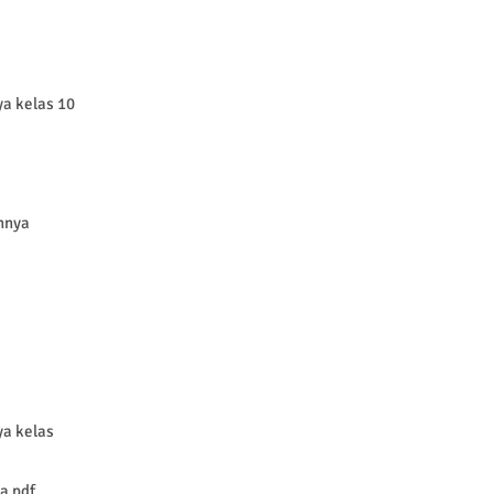
a kelas 10
nnya
ya kelas
a pdf