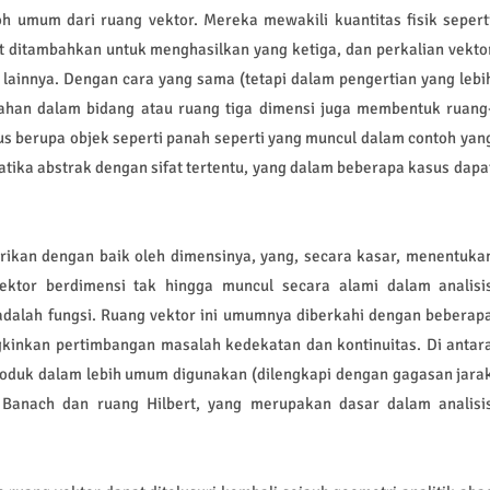
h umum dari ruang vektor. Mereka mewakili kuantitas fisik sepert
t ditambahkan untuk menghasilkan yang ketiga, dan perkalian vekto
lainnya. Dengan cara yang sama (tetapi dalam pengertian yang lebi
dahan dalam bidang atau ruang tiga dimensi juga membentuk ruang
rus berupa objek seperti panah seperti yang muncul dalam contoh yan
tika abstrak dengan sifat tertentu, yang dalam beberapa kasus dapa
cirikan dengan baik oleh dimensinya, yang, secara kasar, menentuka
ktor berdimensi tak hingga muncul secara alami dalam analisi
adalah fungsi. Ruang vektor ini umumnya diberkahi dengan beberap
gkinkan pertimbangan masalah kedekatan dan kontinuitas. Di antar
 produk dalam lebih umum digunakan (dilengkapi dengan gagasan jara
 Banach dan ruang Hilbert, yang merupakan dasar dalam analisi