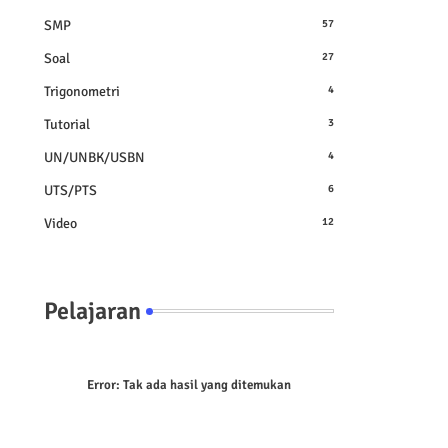
SMP
57
Soal
27
Trigonometri
4
Tutorial
3
UN/UNBK/USBN
4
UTS/PTS
6
Video
12
Pelajaran
Error:
Tak ada hasil yang ditemukan