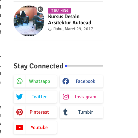
l
IT TRAINING
t
Kursus Desain
Arsitektur Autocad
n
Rabu, Maret 29, 2017
i
r
Stay Connected
.
l
Whatsapp
Facebook
a
Twitter
Instagram
h
Pinterest
Tumblr
n
u
Youtube
i