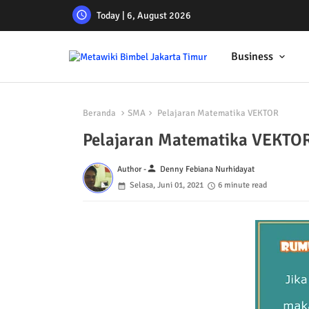
Today | 6, August 2026
Business
Beranda
SMA
Pelajaran Matematika VEKTOR
Pelajaran Matematika VEKTO
person
Author -
Denny Febiana Nurhidayat
Selasa, Juni 01, 2021
6 minute read