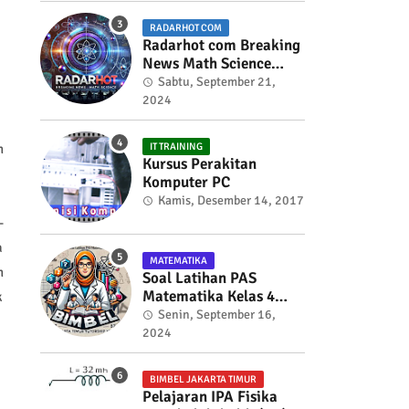
RADARHOT COM
Radarhot com Breaking
News Math Science
education
Sabtu, September 21,
2024
n
IT TRAINING
Kursus Perakitan
Komputer PC
Kamis, Desember 14, 2017
-
a
MATEMATIKA
n
Soal Latihan PAS
Matematika Kelas 4
k
Semester 2
Senin, September 16,
2024
BIMBEL JAKARTA TIMUR
Pelajaran IPA Fisika