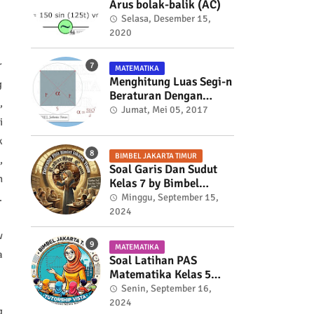
Arus bolak-balik (AC)
Selasa, Desember 15,
2020
r
MATEMATIKA
Menghitung Luas Segi-n
g
Beraturan Dengan
,
Trigonometri
Jumat, Mei 05, 2017
i
k
BIMBEL JAKARTA TIMUR
,
Soal Garis Dan Sudut
n
Kelas 7 by Bimbel
Jakarta Timur
.
Minggu, September 15,
2024
w
MATEMATIKA
a
Soal Latihan PAS
Matematika Kelas 5
Semester 2
Senin, September 16,
2024
g