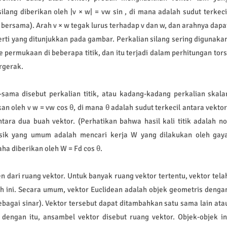
lang diberikan oleh |v × w| = vw sin , di mana adalah sudut terkeci
bersama). Arah v × w tegak lurus terhadap v dan w, dan arahnya dapa
erti yang ditunjukkan pada gambar. Perkalian silang sering digunaka
 permukaan di beberapa titik, dan itu terjadi dalam perhitungan tors
rgerak.
sama disebut perkalian titik, atau kadang-kadang perkalian skala
kan oleh v w = vw cos θ, di mana θ adalah sudut terkecil antara vektor
tara dua buah vektor. (Perhatikan bahwa hasil kali titik adalah no
 fisik yang umum adalah mencari kerja W yang dilakukan oleh gay
ha diberikan oleh W = Fd cos θ.
 dari ruang vektor. Untuk banyak ruang vektor tertentu, vektor tela
 ini. Secara umum, vektor Euclidean adalah objek geometris denga
ebagai sinar). Vektor tersebut dapat ditambahkan satu sama lain ata
dengan itu, ansambel vektor disebut ruang vektor. Objek-objek in