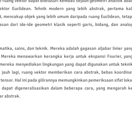
 ruang vektor dapat ditelusuri kembali sejauh geometri analitik aba
vektor Euclidean. Tehnik modern yang lebih abstrak, pertama kal
, mencakup objek yang lebih umum daripada ruang Euclidean, tetap
asan dari ide-ide geometri klasik seperti garis, bidang, dan analo
matika, sains, dan teknik. Mereka adalah gagasan aljabar linier yan
. Mereka menawarkan kerangka kerja untuk ekspansi Fourier, yan
 mereka menyediakan lingkungan yang dapat digunakan untuk tekni
h jauh lagi, ruang vektor memberikan cara abstrak, bebas koordina
 tensor. Hal ini pada gilirannya memungkinkan pemeriksaan sifat loka
or dapat digeneralisasikan dalam beberapa cara, yang mengarah k
ar abstrak.