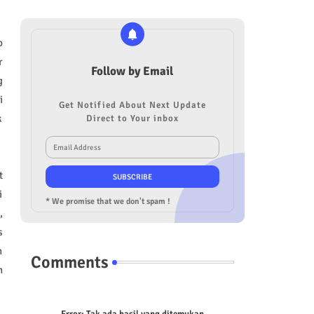
p
r
Follow by Email
g
i
Get Notified About Next Update
k
Direct to Your inbox
t
i
* We promise that we don't spam !
,
s
n
Comments
n