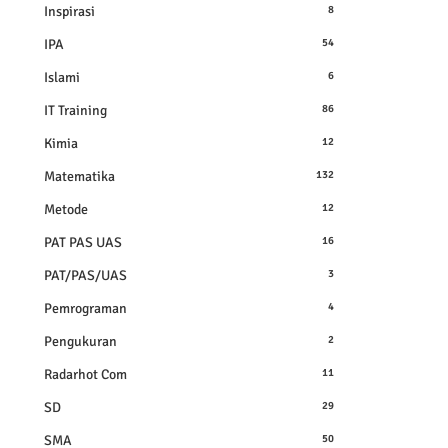
Inspirasi
8
IPA
54
Islami
6
IT Training
86
Kimia
12
Matematika
132
Metode
12
PAT PAS UAS
16
PAT/PAS/UAS
3
Pemrograman
4
Pengukuran
2
Radarhot Com
11
SD
29
SMA
50