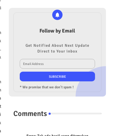
i
Follow by Email
n
k
Get Notified About Next Update
.
Direct to Your inbox
k
n
* We promise that we don't spam !
n
a
t
Comments
i
k
a