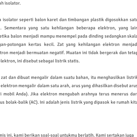
h isolator.
ua isolator seperti balon karet dan timbangan plastik digosokkan sat
k. Sementara yang satu kehilangan beberapa elektron, yang lai
 ketika balon menjadi mampu menempel pada dinding sedangkan skal
-potongan kertas kecil. Zat yang kehilangan elektron menjad
ron menjadi bermuatan negatif. Muatan ini tidak bergerak dan teta
ktron, ini disebut sebagai listrik statis.
u zat dan dibuat mengalir dalam suatu bahan, itu menghasilkan listri
 elektron mengalir dalam satu arah, arus yang dihasilkan disebut aru
ki mobil Anda). Jika elektron mengubah arahnya terus menerus dar
rus bolak-balik (AC). Ini adalah jenis listrik yang dipasok ke rumah kit
 ini, kami berikan soal-soal untukmu berlatih. Kami sertakan juga