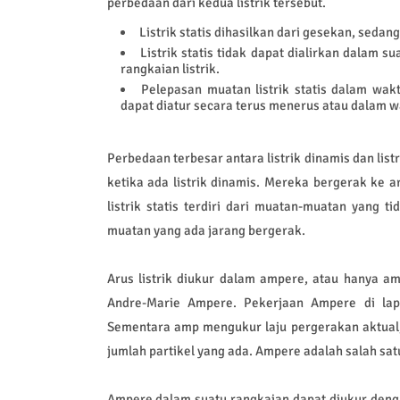
perbedaan dari kedua listrik tersebut.
Listrik statis dihasilkan dari gesekan, sedan
Listrik statis tidak dapat dialirkan dalam 
rangkaian listrik.
Pelepasan muatan listrik statis dalam wak
dapat diatur secara terus menerus atau dalam w
Perbedaan terbesar antara listrik dinamis dan lis
ketika ada listrik dinamis. Mereka bergerak ke 
listrik statis terdiri dari muatan-muatan yang tid
muatan yang ada jarang bergerak.
Arus listrik diukur dalam ampere, atau hanya a
Andre-Marie Ampere. Pekerjaan Ampere di la
Sementara amp mengukur laju pergerakan aktual, a
jumlah partikel yang ada. Ampere adalah salah satu
Ampere dalam suatu rangkaian dapat diukur den