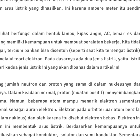
rus listrik yang dihasilkan. Ini karena ampere meter itu sendir
a lihat berfungsi dalam bentuk lampu, kipas angin, AC, lemari es da
 yang memiliki kemampuan untuk membuat peralatan bekerja. Kita tida
gar, tercium bahkan bisa disentuh (seperti saat kita tersengat listrik)
alui teori elektron. Pada dasarnya ada dua jenis listrik, yaitu listri
i kedua jenis listrik ini yang akan dibahas dalam artikel ini.
ng jumlah neutron dan proton yang sama di dalam nukleusnya da
itnya. Dalam keadaan normal, proton (muatan positif) menyeimbangka
 sama. Namun, beberapa atom mampu menarik elektron sementar
l sebagai aliran elektron. Elektron pada orbit terluar atom bersifa
lam nukleus) dan oleh karena itu disebut elektron bebas. Elektron in
on ini membentuk arus listrik. Berdasarkan kemampuannya untu
fikasikan sebagai konduktor, isolator dan semi konduktor. Sementar