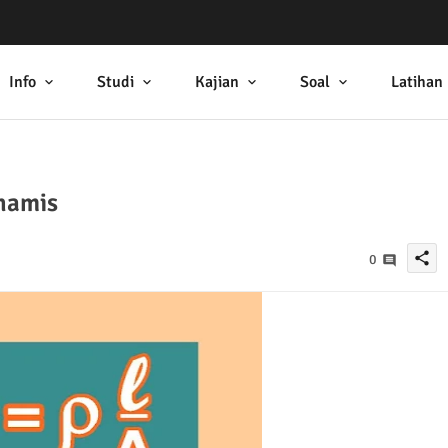
Info
Studi
Kajian
Soal
Latihan
inamis
share
0