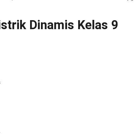
istrik Dinamis Kelas 9
s
9