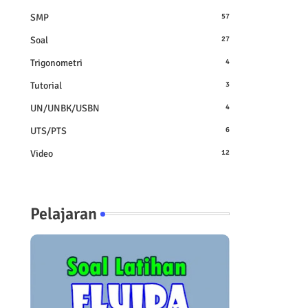
SMP
57
Soal
27
Trigonometri
4
Tutorial
3
UN/UNBK/USBN
4
UTS/PTS
6
Video
12
Pelajaran