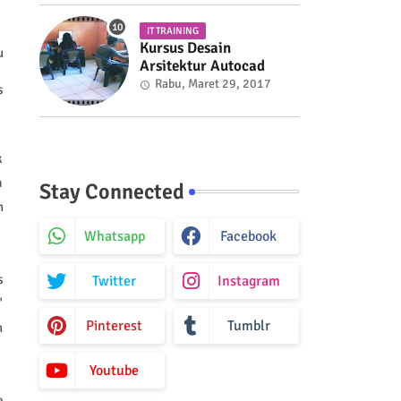
IT TRAINING
Kursus Desain
u
Arsitektur Autocad
Rabu, Maret 29, 2017
s
k
a
Stay Connected
n
Whatsapp
Facebook
s
Twitter
Instagram
"
Pinterest
Tumblr
n
Youtube
e