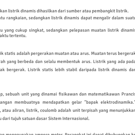
gkan listrik dinamis dihasilkan dari sumber atau pembangkit listrik.
suatu rangkaian, sedangkan listrik dinamis dapat mengalir dalam suat
tu yang cukup singkat, sedangkan pelepasan muatan listrik dinami
aktu tertentu.
trik statis adalah pergerakan muatan atau arus. Muatan terus bergera
arah yang berbeda dan selalu membentuk arus. Listrik yang ada pad
ak bergerak. Listrik statis lebih stabil daripada listrik dinamis da
mp, sebuah unit yang dinamai fisikawan dan matematikawan Pranci
pangan membuatnya mendapatkan gelar "bapak elektrodinamika.
tau aliran, listrik, coulomb adalah unit terpisah yang menunjukka
 dari tujuh satuan dasar Sistem Internasional.
gan menggunakan ampere meter. Perangkat ini dapat dihubungkan k