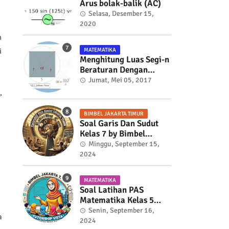
Arus bolak-balik (AC)
Selasa, Desember 15,
2020
h
i
MATEMATIKA
Menghitung Luas Segi-n
Beraturan Dengan
Trigonometri
Jumat, Mei 05, 2017
,
BIMBEL JAKARTA TIMUR
Soal Garis Dan Sudut
Kelas 7 by Bimbel
Jakarta Timur
Minggu, September 15,
2024
MATEMATIKA
Soal Latihan PAS
Matematika Kelas 5
Semester 2
Senin, September 16,
a
2024