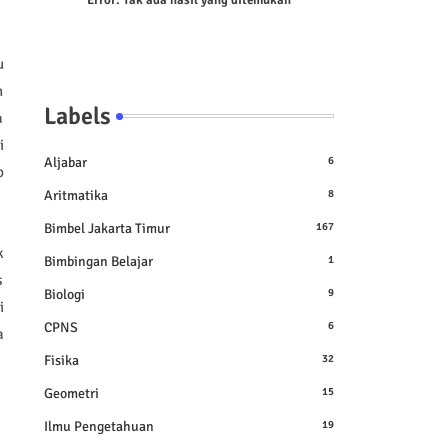
Error:
Tak ada hasil yang ditemukan
u
n
Labels
a
i
Aljabar
6
p
Aritmatika
8
Bimbel Jakarta Timur
167
k
Bimbingan Belajar
1
s
Biologi
9
i
CPNS
6
a
Fisika
32
Geometri
15
Ilmu Pengetahuan
19