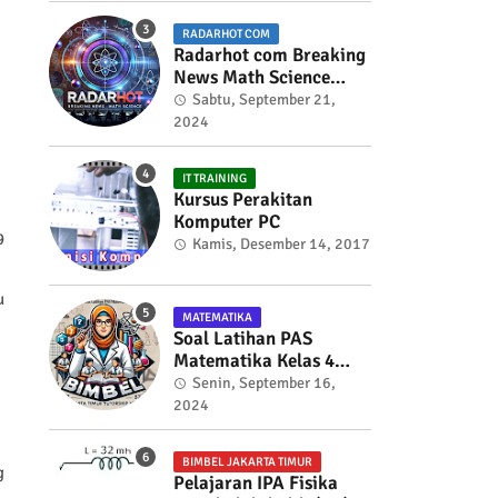
RADARHOT COM
Radarhot com Breaking
News Math Science
education
Sabtu, September 21,
2024
IT TRAINING
Kursus Perakitan
Komputer PC
9
Kamis, Desember 14, 2017
u
MATEMATIKA
Soal Latihan PAS
Matematika Kelas 4
Semester 2
Senin, September 16,
2024
BIMBEL JAKARTA TIMUR
g
Pelajaran IPA Fisika