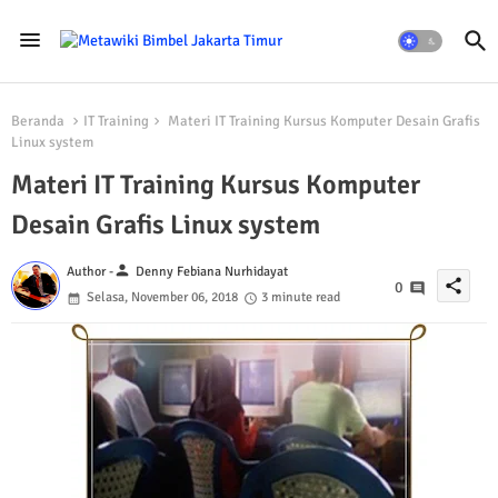
Beranda
IT Training
Materi IT Training Kursus Komputer Desain Grafis
Linux system
Materi IT Training Kursus Komputer
Desain Grafis Linux system
person
Author -
Denny Febiana Nurhidayat
share
0
Selasa, November 06, 2018
3 minute read