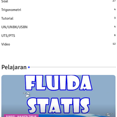
Soal
27
Trigonometri
4
Tutorial
3
UN/UNBK/USBN
4
UTS/PTS
6
Video
12
Pelajaran
BIMBEL JAKARTA TIMUR