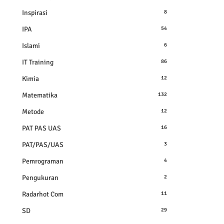
Inspirasi
8
IPA
54
Islami
6
IT Training
86
Kimia
12
Matematika
132
Metode
12
PAT PAS UAS
16
PAT/PAS/UAS
3
Pemrograman
4
Pengukuran
2
Radarhot Com
11
SD
29