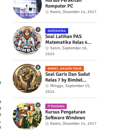
Kursus Perakitan
Komputer PC
Kamis, Desember 14, 2017
MATEMATIKA
Soal Latihan PAS
Matematika Kelas 4
Semester 2
Senin, September 16,
2024
BIMBEL JAKARTA TIMUR
Soal Garis Dan Sudut
Kelas 7 by Bimbel
n
Jakarta Timur
Minggu, September 15,
2024
n
IT TRAINING
a
Kursus Pengaturan
n
Software Windows
,
Kamis, Desember 14, 2017
n