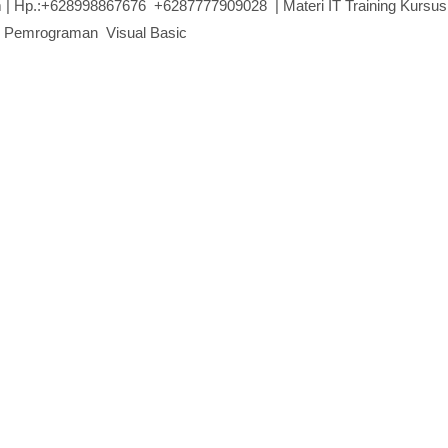
om | Hp.:+628998867676 +6287777909028 | Materi IT Training Kursus
 Pemrograman Visual Basic