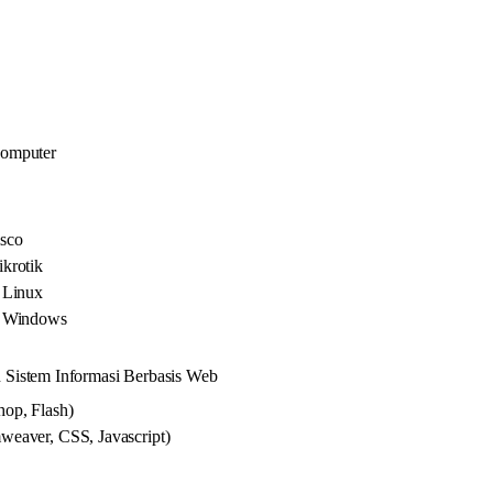
Komputer
sco
krotik
 Linux
s Windows
Sistem Informasi Berbasis Web
op, Flash)
eaver, CSS, Javascript)