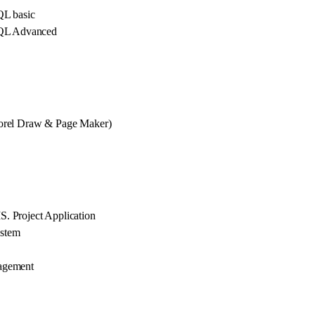
L basic
QL Advanced
orel Draw & Page Maker)
. Project Application
ystem
agement