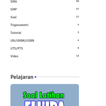
SMA
50
SMP
57
Soal
27
Trigonometri
4
Tutorial
3
UN/UNBK/USBN
4
UTS/PTS
6
Video
12
Pelajaran