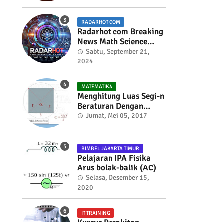
RADARHOT COM
Radarhot com Breaking
News Math Science
education
Sabtu, September 21,
2024
MATEMATIKA
Menghitung Luas Segi-n
Beraturan Dengan
Trigonometri
Jumat, Mei 05, 2017
BIMBEL JAKARTA TIMUR
Pelajaran IPA Fisika
Arus bolak-balik (AC)
Selasa, Desember 15,
2020
IT TRAINING