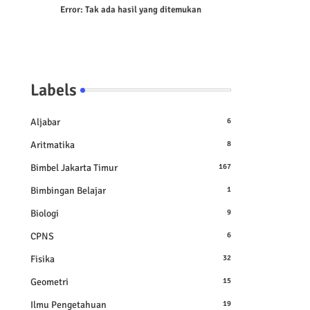
Error:
Tak ada hasil yang ditemukan
Labels
Aljabar
6
Aritmatika
8
Bimbel Jakarta Timur
167
Bimbingan Belajar
1
Biologi
9
CPNS
6
Fisika
32
Geometri
15
Ilmu Pengetahuan
19