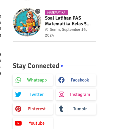
MATEMATIKA
p
Soal Latihan PAS
h
Matematika Kelas 5
i
Semester 2
Senin, September 16,
n
2024
s
n
Stay Connected
s
s
Whatsapp
Facebook
Twitter
Instagram
Pinterest
Tumblr
Youtube