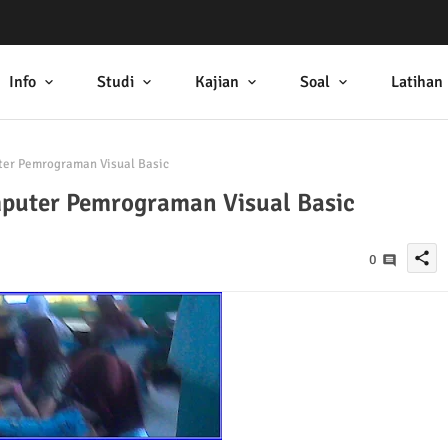
Info
Studi
Kajian
Soal
Latihan
ter Pemrograman Visual Basic
mputer Pemrograman Visual Basic
share
0